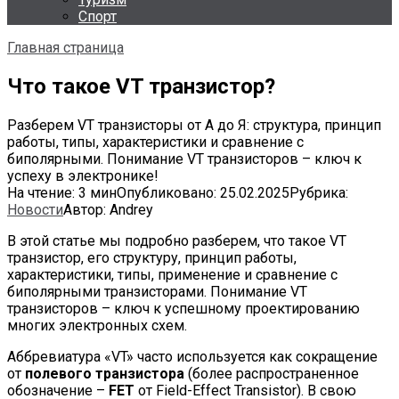
Спорт
Главная страница
Что такое VT транзистор?
Разберем VT транзисторы от А до Я: структура, принцип
работы, типы, характеристики и сравнение с
биполярными. Понимание VT транзисторов – ключ к
успеху в электронике!
На чтение:
3 мин
Опубликовано:
25.02.2025
Рубрика:
Новости
Автор:
Andrey
В этой статье мы подробно разберем, что такое VT
транзистор, его структуру, принцип работы,
характеристики, типы, применение и сравнение с
биполярными транзисторами. Понимание VT
транзисторов – ключ к успешному проектированию
многих электронных схем.
Аббревиатура «VT» часто используется как сокращение
от
полевого транзистора
(более распространенное
обозначение –
FET
от Field-Effect Transistor). В свою