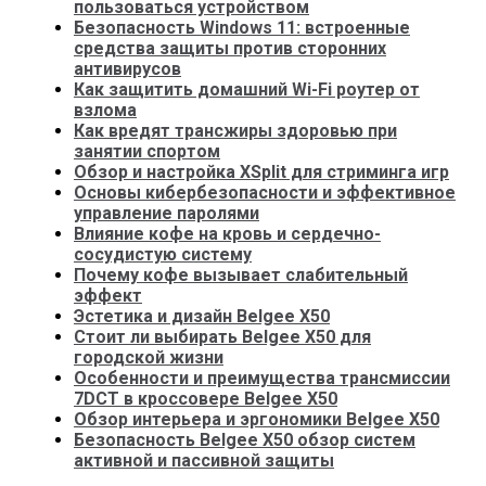
пользоваться устройством
Безопасность Windows 11: встроенные
средства защиты против сторонних
антивирусов
Как защитить домашний Wi-Fi роутер от
взлома
Как вредят трансжиры здоровью при
занятии спортом
Обзор и настройка XSplit для стриминга игр
Основы кибербезопасности и эффективное
управление паролями
Влияние кофе на кровь и сердечно-
сосудистую систему
Почему кофе вызывает слабительный
эффект
Эстетика и дизайн Belgee X50
Стоит ли выбирать Belgee X50 для
городской жизни
Особенности и преимущества трансмиссии
7DCT в кроссовере Belgee X50
Обзор интерьера и эргономики Belgee X50
Безопасность Belgee X50 обзор систем
активной и пассивной защиты