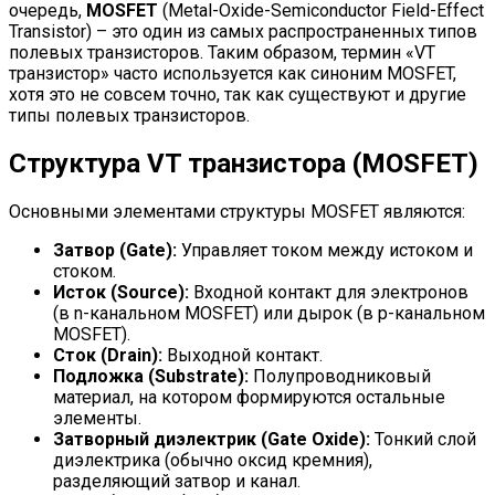
очередь,
MOSFET
(Metal-Oxide-Semiconductor Field-Effect
Transistor) – это один из самых распространенных типов
полевых транзисторов. Таким образом, термин «VT
транзистор» часто используется как синоним MOSFET,
хотя это не совсем точно, так как существуют и другие
типы полевых транзисторов.
Структура VT транзистора (MOSFET)
Основными элементами структуры MOSFET являются:
Затвор (Gate):
Управляет током между истоком и
стоком.
Исток (Source):
Входной контакт для электронов
(в n-канальном MOSFET) или дырок (в p-канальном
MOSFET).
Сток (Drain):
Выходной контакт.
Подложка (Substrate):
Полупроводниковый
материал, на котором формируются остальные
элементы.
Затворный диэлектрик (Gate Oxide):
Тонкий слой
диэлектрика (обычно оксид кремния),
разделяющий затвор и канал.