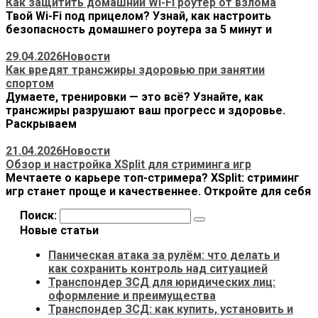
Как защитить домашний Wi-Fi роутер от взлома
Твой Wi-Fi под прицелом? Узнай, как настроить
безопасность домашнего роутера за 5 минут и
29.04.2026
Новости
Как вредят трансжиры здоровью при занятии
спортом
Думаете, тренировки — это всё? Узнайте, как
трансжиры разрушают ваш прогресс и здоровье.
Раскрываем
21.04.2026
Новости
Обзор и настройка XSplit для стриминга игр
Мечтаете о карьере топ-стримера? XSplit: стриминг
игр станет проще и качественнее. Откройте для себя
Поиск:
Новые статьи
Паническая атака за рулём: что делать и
как сохранить контроль над ситуацией
Транспондер ЗСД для юридических лиц:
оформление и преимущества
Транспондер ЗСД: как купить, установить и