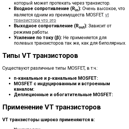
который может протекать через транзистор.
Входное сопротивление (R
):
Очень высокое, что
in
является одним из преимуществ MOSFET.
vt
транзистора что это
Выходное сопротивление (R
):
Зависит от
out
режима работы.
Усиление по току (β):
Не применяется для
полевых транзисторов так же, как для биполярных.
Типы VT транзисторов
Существуют различные типы MOSFET, в т.ч.:
n-канальные и p-канальные MOSFET:
MOSFET с индуцированным и встроенным
каналом:
Деплеционные и обогатительные MOSFET:
Применение VT транзисторов
VT транзисторы широко применяются в: