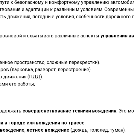
 пути к безопасному и комфортному управлению автомоби
вования и адаптации к различным условиям. Современные
ть движения‚ погодные условия‚ особенности дорожного
ровневой и охватывать различные аспекты
управления а
енное пространство‚ сложные перекрестки).
ров (парковка‚ разворот‚ перестроение).
о движения (ПДД).
ми его работы;
родолжать
совершенствование техники вождения
. Это м
и в городе
или
вождении по трассе
.
 вождение
‚
летнее вождение
(дождь‚ гололед‚ туман).