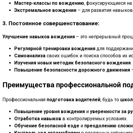
Мастер-классы по вождению
‚ фокусирующиеся на 
Экстремальное вождение
– для развития навыков
3. Постоянное совершенствование:
Улучшение навыков вождения
– это непрерывный проце
Регулярной тренировки вождения
для поддержани
Самоанализа
своих ошибок и поиска способов их и
Изучения новых методик безопасного вождения
.
Повышение безопасности дорожного движения
–
Преимущества профессиональной по
Профессиональная
подготовка водителей
‚ будь то
школ
Повышение уровня вождения
и
уверенности за р
Отработка навыков
в контролируемых условиях.
Обучение безопасной езде
и
преодолению сложн
Контроль над автомобилем
в различных ситуациях