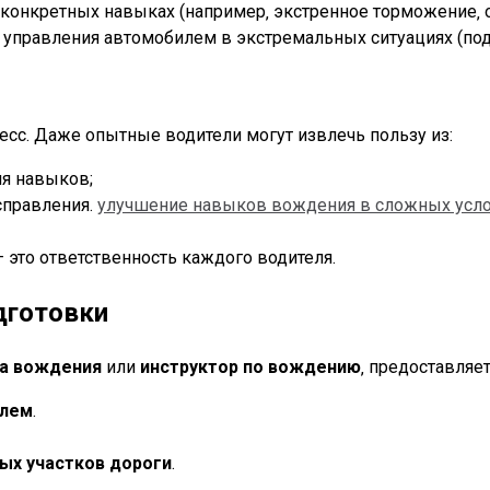
конкретных навыках (например‚ экстренное торможение‚ о
 управления автомобилем в экстремальных ситуациях (под
сс. Даже опытные водители могут извлечь пользу из:
я навыков;
справления.
улучшение навыков вождения в сложных усл
 это ответственность каждого водителя.
дготовки
а вождения
или
инструктор по вождению
‚ предоставляе
улем
.
ых участков дороги
.
.