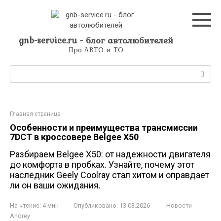
Перейти
к
контенту
gnb-service.ru - блог автолюбителей
Про АВТО и ТО
Поиск:
Главная страница
Особенности и преимущества трансмиссии
7DCT в кроссовере Belgee X50
Разбираем Belgee X50: от надежности двигателя
до комфорта в пробках. Узнайте, почему этот
наследник Geely Coolray стал хитом и оправдает
ли он ваши ожидания.
На чтение:
4 мин
Опубликовано:
13.03.2026
Новости
Andrey