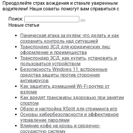
Преодолейте страх вождения и станьте уверенным
водителем! Наши советы помогут вам справиться с
Поиск:
Новые статьи
Паническая атака за рулём: что делать и как
сохранить контроль над ситуацией
Транспондер ЗСД для юридических лиц:
оформление и преимущества
Транспондер ЗСД: как купить, установить и
пользоваться устройством
Безопасность Windows 11: встроенные
средства защиты против сторонних
антивирусов
Как защитить домашний Wi-Fi роутер от
взлома
Как вредят трансжиры здоровью при занятии
спортом
Обзор и настройка XSplit для стриминга игр
Основы кибербезопасности и эффективное
управление паролями
Влияние кофе на кровь и сердечно-
сосудистую систему