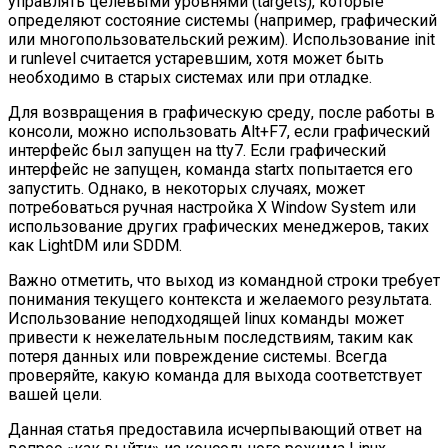
управлять целевыми уровнями (targets), которые
определяют состояние системы (например, графический
или многопользовательский режим). Использование init
и runlevel считается устаревшим, хотя может быть
необходимо в старых системах или при отладке.
Для возвращения в графическую среду, после работы в
консоли, можно использовать Alt+F7, если графический
интерфейс был запущен на tty7. Если графический
интерфейс не запущен, команда startx попытается его
запустить. Однако, в некоторых случаях, может
потребоваться ручная настройка X Window System или
использование других графических менеджеров, таких
как LightDM или SDDM.
Важно отметить, что выход из командной строки требует
понимания текущего контекста и желаемого результата.
Использование неподходящей linux команды может
привести к нежелательным последствиям, таким как
потеря данных или повреждение системы. Всегда
проверяйте, какую команда для выхода соответствует
вашей цели.
Данная статья предоставила исчерпывающий ответ на