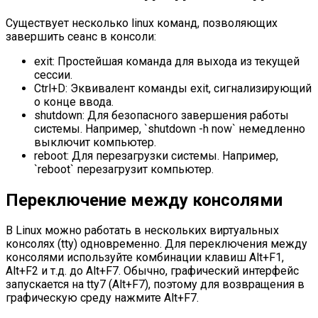
Существует несколько linux команд, позволяющих
завершить сеанс в консоли:
exit: Простейшая команда для выхода из текущей
сессии.
Ctrl+D: Эквивалент команды exit, сигнализирующий
о конце ввода.
shutdown: Для безопасного завершения работы
системы. Например, `shutdown -h now` немедленно
выключит компьютер.
reboot: Для перезагрузки системы. Например,
`reboot` перезагрузит компьютер.
Переключение между консолями
В Linux можно работать в нескольких виртуальных
консолях (tty) одновременно. Для переключения между
консолями используйте комбинации клавиш Alt+F1,
Alt+F2 и т.д. до Alt+F7. Обычно, графический интерфейс
запускается на tty7 (Alt+F7), поэтому для возвращения в
графическую среду нажмите Alt+F7.