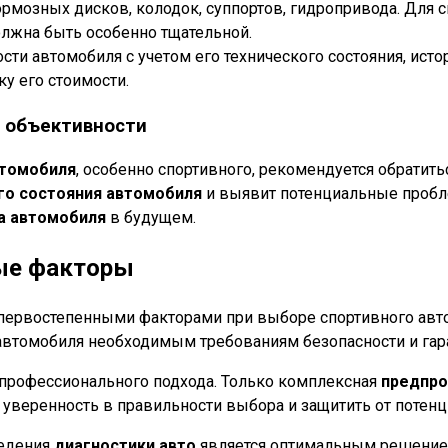
ормозных дисков, колодок, суппортов, гидропривода. Для 
олжна быть особенно тщательной.
ти автомобиля с учетом его технического состояния, ист
у его стоимости.
я объективности
втомобиля
, особенно спортивного, рекомендуется обратит
го состояния автомобиля
и выявит потенциальные пробл
а автомобиля
в будущем.
вые факторы
первостепенными факторами при выборе спортивного авт
автомобиля необходимым требованиям безопасности и гар
т профессионального подхода. Только комплексная
предпро
уверенность в правильности выбора и защитить от потен
едения
диагностики авто
является оптимальным решение