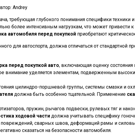
втор:
Andrey
ача, требующая глубокого понимания специфики техники и
льно более интенсивным нагрузкам, что может привести 
рка автомобиля перед покупкой
приобретают критическое
нного для автоспорта, должна отличаться от стандартной
рка перед покупкой авто
, включающая оценку состояния 
бое внимание уделяется элементам, подверженным высоким
тояния цилиндро-поршневой группы, системы смазки и охл
ателя
должна быть особенно тщательной. Применение
ска
тизаторов, пружин, рычагов подвески, рулевых тяг и нако
стика ходовой части
должна учитывать специфику гоночн
 повреждений, сварных швов, деформаций рамы и силовы
негативно сказаться на безопасности автомобиля.