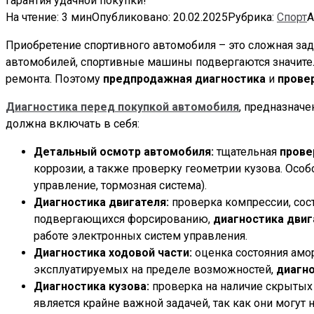
гарантия удачной покупки!
На чтение:
3 мин
Опубликовано:
20.02.2025
Рубрика:
Спорт
А
Приобретение спортивного автомобиля – это сложная зад
автомобилей, спортивные машины подвергаются значите
ремонта. Поэтому
предпродажная диагностика
и
прове
Диагностика перед покупкой автомобиля
, предназначе
должна включать в себя:
Детальный осмотр автомобиля:
тщательная
прове
коррозии, а также проверку геометрии кузова. Осо
управление, тормозная система).
Диагностика двигателя:
проверка компрессии, сос
подвергающихся форсированию,
диагностика двиг
работе электронных систем управления.
Диагностика ходовой части:
оценка состояния амор
эксплуатируемых на пределе возможностей,
диагно
Диагностика кузова:
проверка на наличие скрытых
является крайне важной задачей, так как они могут 