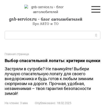
Перейти
к
контенту
gnb-service.ru - блог автолюбителей
Про АВТО и ТО
Поиск:
Главная страница
Выбор спасательной лопаты: критерии оценки
Застряли в сугробе? Не паникуйте! Выбери
лучшую спасательную лопату для своего
внедорожника и будь готов к любым зимним
сюрпризам на дороге. Прочная, удобная,
незаменимая – твоя гарантия безопасности
зимой!
На чтение:
3 мин
Опубликовано:
18.02.2025